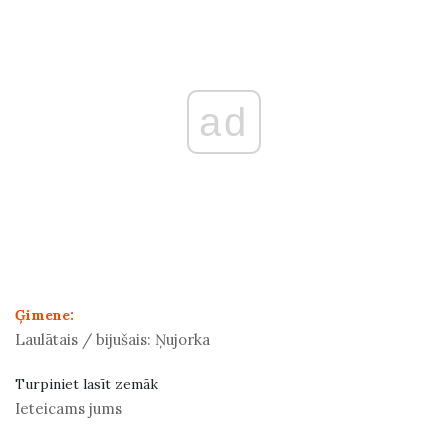
ad
Ģimene:
Laulātais / bijušais:
Ņujorka
Turpiniet lasīt zemāk
Ieteicams jums