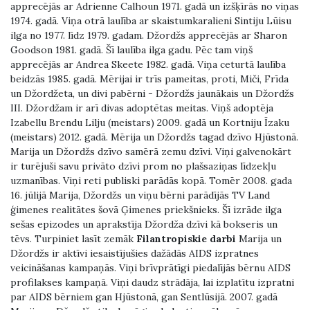
apprecējās ar Adrienne Calhoun 1971. gadā un izšķīrās no viņas
1974. gadā. Viņa otrā laulība ar skaistumkaralieni Sintiju Lūisu
ilga no 1977. līdz 1979. gadam. Džordžs apprecējās ar Sharon
Goodson 1981. gadā. Šī laulība ilga gadu. Pēc tam viņš
apprecējās ar Andrea Skeete 1982. gadā. Viņa ceturtā laulība
beidzās 1985. gadā. Mērijai ir trīs pameitas, proti, Miči, Frīda
un Džordžeta, un divi pabērni - Džordžs jaunākais un Džordžs
III. Džordžam ir arī divas adoptētas meitas. Viņš adoptēja
Izabellu Brendu Lilju (meistars) 2009. gadā un Kortniju Īzaku
(meistars) 2012. gadā. Mērija un Džordžs tagad dzīvo Hjūstonā.
Marija un Džordžs dzīvo samērā zemu dzīvi. Viņi galvenokārt
ir turējuši savu privāto dzīvi prom no plašsaziņas līdzekļu
uzmanības. Viņi reti publiski parādās kopā. Tomēr 2008. gada
16. jūlijā Marija, Džordžs un viņu bērni parādījās TV Land
ģimenes realitātes šovā Ģimenes priekšnieks. Šī izrāde ilga
sešas epizodes un aprakstīja Džordža dzīvi kā bokseris un
tēvs. Turpiniet lasīt zemāk
Filantropiskie darbi
Marija un
Džordžs ir aktīvi iesaistījušies dažādās AIDS izpratnes
veicināšanas kampaņās. Viņi brīvprātīgi piedalījās bērnu AIDS
profilakses kampaņā. Viņi daudz strādāja, lai izplatītu izpratni
par AIDS bērniem gan Hjūstonā, gan Sentlūsijā. 2007. gadā