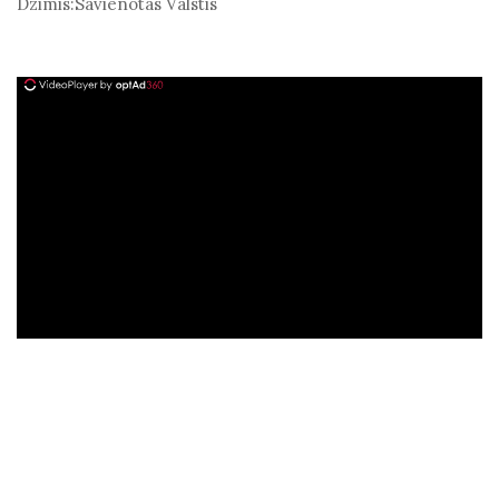
Dzimis:
Savienotās Valstis
ad