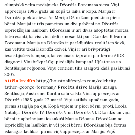
olimpiskā zelta medaļnieka Džordža Foremana sieva. Viņi
apprecējās 1985. gadā un kopš tā laika ir kopā. Marija ir
Džordža piektā sieva. Ar Mēriju Džordžam piedzima pieci
bērni. Marijai ir trīs pameitas un divi pabērni no Džordža
iepriekšējām laulībām. Džordžam ir arī divas adoptētas meitas.
Interesanti, ka visi viņa dēli ir nosaukti par Džordžu Edvardu
Foremanu. Marija un Džordžs ir parādījušies realitātes šovā,
kas veltīts tikai Džordža dzīvei. Viņi ir arī brīvprātīgi
iesaistījušies kampaņā, lai veicinātu izpratni par bērnu AIDS
diagnozi. Viņi brīvprātīgi piedalījās kampaņā Hjūstonas un
Sentlūsijas reģionos. Viņu centieni tika atalgoti kādā pasākumā
2007.
Attēlu kredīts
http://houstonlifestyles.com/celebrity-
father-george-foreman/
Precēta dzīve
Marija uzauga
Sentlūsijā, Austrumu Karību salu valstī. Viņa apprecējās ar
Džordžu 1985. gada 27. martā. Viņi satikās apmēram gadu,
pirms staigāja pa eju. Kopā viņiem ir pieci bērni, proti, Leola,
Natālija, Džordžs IV, Džordžs V un Džordžs VI. Džordžs un viņa
bērni ir apbrīnojami iesaukuši Marija Džoana. Džordžam no
iepriekšējām laulībām ir vēl pieci bērni. Džordžam bija četras
īslaicīgas laulības, pirms viņš apprecējās ar Mariju. Viņš