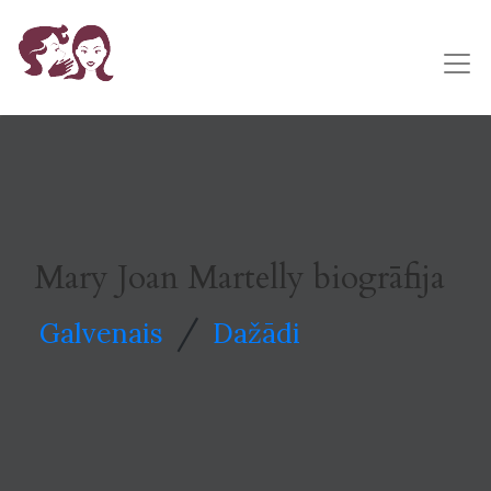
Mary Joan Martelly biogrāfija
/
Galvenais
Dažādi