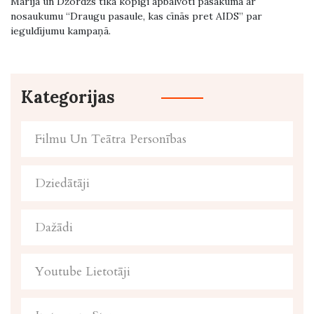
Marija un Džordžs tika kopīgi apbalvoti pasākumā ar
nosaukumu “Draugu pasaule, kas cīnās pret AIDS” par
ieguldījumu kampaņā.
Kategorijas
Filmu Un Teātra Personības
Dziedātāji
Dažādi
Youtube Lietotāji