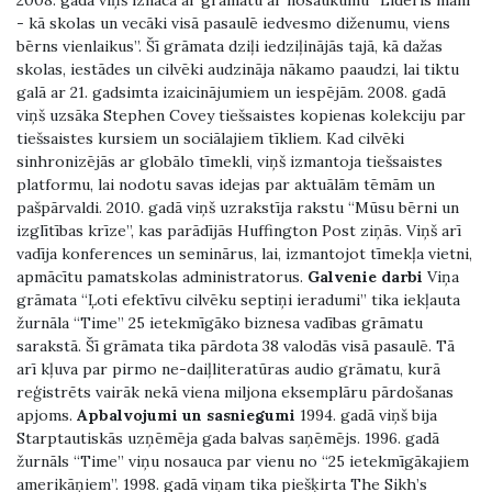
2008. gadā viņš iznāca ar grāmatu ar nosaukumu “Līderis manī
- kā skolas un vecāki visā pasaulē iedvesmo diženumu, viens
bērns vienlaikus”. Šī grāmata dziļi iedziļinājās tajā, kā dažas
skolas, iestādes un cilvēki audzināja nākamo paaudzi, lai tiktu
galā ar 21. gadsimta izaicinājumiem un iespējām. 2008. gadā
viņš uzsāka Stephen Covey tiešsaistes kopienas kolekciju par
tiešsaistes kursiem un sociālajiem tīkliem. Kad cilvēki
sinhronizējās ar globālo tīmekli, viņš izmantoja tiešsaistes
platformu, lai nodotu savas idejas par aktuālām tēmām un
pašpārvaldi. 2010. gadā viņš uzrakstīja rakstu “Mūsu bērni un
izglītības krīze”, kas parādījās Huffington Post ziņās. Viņš arī
vadīja konferences un seminārus, lai, izmantojot tīmekļa vietni,
apmācītu pamatskolas administratorus.
Galvenie darbi
Viņa
grāmata “Ļoti efektīvu cilvēku septiņi ieradumi” tika iekļauta
žurnāla “Time” 25 ietekmīgāko biznesa vadības grāmatu
sarakstā. Šī grāmata tika pārdota 38 valodās visā pasaulē. Tā
arī kļuva par pirmo ne-daiļliteratūras audio grāmatu, kurā
reģistrēts vairāk nekā viena miljona eksemplāru pārdošanas
apjoms.
Apbalvojumi un sasniegumi
1994. gadā viņš bija
Starptautiskās uzņēmēja gada balvas saņēmējs. 1996. gadā
žurnāls “Time” viņu nosauca par vienu no “25 ietekmīgākajiem
amerikāņiem”. 1998. gadā viņam tika piešķirta The Sikh’s