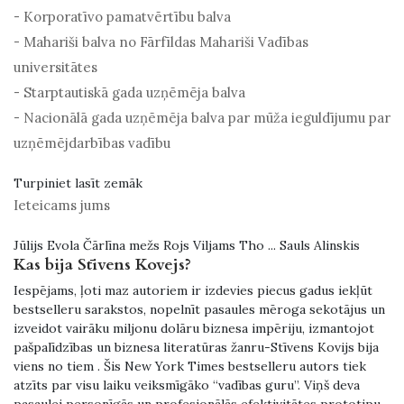
- Korporatīvo pamatvērtību balva
- Mahariši balva no Fārfīldas Mahariši Vadības
universitātes
- Starptautiskā gada uzņēmēja balva
- Nacionālā gada uzņēmēja balva par mūža ieguldījumu par
uzņēmējdarbības vadību
Turpiniet lasīt zemāk
Ieteicams jums
Jūlijs Evola Čārlīna mežs Rojs Viljams Tho ... Sauls Alinskis
Kas bija Stīvens Kovejs?
Iespējams, ļoti maz autoriem ir izdevies piecus gadus iekļūt
bestselleru sarakstos, nopelnīt pasaules mēroga sekotājus un
izveidot vairāku miljonu dolāru biznesa impēriju, izmantojot
pašpalīdzības un biznesa literatūras žanru-Stīvens Kovijs bija
viens no tiem . Šis New York Times bestselleru autors tiek
atzīts par visu laiku veiksmīgāko “vadības guru”. Viņš deva