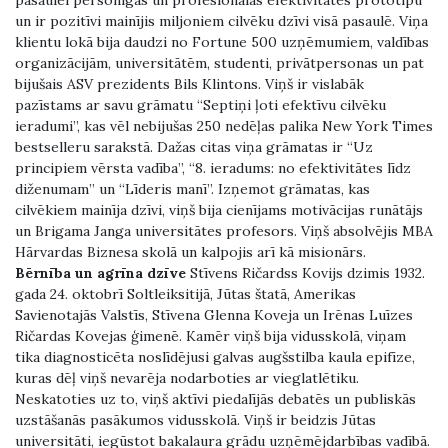
pasaulei personīgās un profesionālās efektivitātes prototipu
un ir pozitīvi mainījis miljoniem cilvēku dzīvi visā pasaulē. Viņa
klientu lokā bija daudzi no Fortune 500 uzņēmumiem, valdības
organizācijām, universitātēm, studenti, privātpersonas un pat
bijušais ASV prezidents Bils Klintons. Viņš ir vislabāk
pazīstams ar savu grāmatu “Septiņi ļoti efektīvu cilvēku
ieradumi”, kas vēl nebijušas 250 nedēļas palika New York Times
bestselleru sarakstā. Dažas citas viņa grāmatas ir “Uz
principiem vērsta vadība”, “8. ieradums: no efektivitātes līdz
diženumam” un “Līderis manī”. Izņemot grāmatas, kas
cilvēkiem mainīja dzīvi, viņš bija cienījams motivācijas runātājs
un Brigama Janga universitātes profesors. Viņš absolvējis MBA
Hārvardas Biznesa skolā un kalpojis arī kā misionārs.
Bērnība un agrīna dzīve
Stīvens Ričardss Kovijs dzimis 1932.
gada 24. oktobrī Soltleiksitijā, Jūtas štatā, Amerikas
Savienotajās Valstīs, Stīvena Glenna Koveja un Irēnas Luīzes
Ričardas Kovejas ģimenē. Kamēr viņš bija vidusskolā, viņam
tika diagnosticēta noslīdējusi galvas augšstilba kaula epifīze,
kuras dēļ viņš nevarēja nodarboties ar vieglatlētiku.
Neskatoties uz to, viņš aktīvi piedalījās debatēs un publiskās
uzstāšanās pasākumos vidusskolā. Viņš ir beidzis Jūtas
universitāti, iegūstot bakalaura grādu uzņēmējdarbības vadībā.