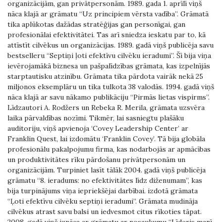
organizācijām, gan privātpersonām. 1989. gada 1. aprīlī viņš
nāca klajā ar grāmatu “Uz principiem vērsta vadība”. Grāmatā
tika aplūkotas dažādas stratēģijas gan personīgai, gan
profesionālai efektivitātei. Tas arī sniedza ieskatu par to, kā
attīstīt cilvēkus un organizācijas. 1989. gadā viņš publicēja savu
bestselleru “Septiņi ļoti efektīvu cilvēku ieradumi”. Šī bija viņa
ievērojamākā biznesa un pašpalīdzības grāmata, kas izpelnījās
starptautisku atzinību. Grāmata tika pārdota vairāk nekā 25
miljonos eksemplāru un tika tulkota 38 valodās. 1994. gadā viņš
nāca klajā ar savu nākamo publikāciju “Pirmās lietas vispirms”.
Līdzautori A. Rodžers un Rebeka R. Merila, grāmata uzsvēra
laika pārvaldības nozīmi. Tikmēr, lai sasniegtu plašāku
auditoriju, viņš apvienoja ‘Covey Leadership Center’ ar
Franklin Quest, lai izdomātu ‘Franklin Covey’. Tā bija globāla
profesionālu pakalpojumu firma, kas nodarbojās ar apmācības
un produktivitātes rīku pārdošanu privātpersonām un
organizācijām. Turpiniet lasīt tālāk 2004. gadā viņš publicēja
grāmatu “8. ieradums: no efektivitātes līdz diženumam”, kas
bija turpinājums viņa iepriekšējai darbībai. izdotā grāmata
“Ļoti efektīvu cilvēku septiņi ieradumi”. Grāmata mudināja
cilvēkus atrast savu balsi un iedvesmot citus rīkoties tāpat.