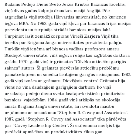
Būdams Pēdējo Dienu Svēto Jēzus Kristus Baznīcas loceklis,
viņš divus gadus kalpoja draudzes misijā Anglijā. Pēc
atgriešanās viņš studēja Hārvardas universitātē, no kurienes
ieguva MBA. No 1962. gada viņš kļuva par baznīcas Īrijas misijas
prezidentu un turpināja strādāt baznīcas misijas labā.
Turpiniet lasīt zemākSkorpions Vīrieši
Karjera
Viņš tika
iecelts par Brigama Janga universitātes prezidenta palīgu.
Turklāt viņš ieņēma arī biznesa vadības profesora amatu.
Studējot universitātē, viņš ieguva reliģiskās izglītības doktora
grādu. 1970. gadā viņš ir grāmatas “Cilvēku attiecību garīgās
saknes” autors. Šī grāmata pievērsās attiecību problēmu
pamatcēloņiem un sniedza lasītājiem garīgus risinājumus. 1982.
gadā viņš iznāca ar grāmatu ‘Dievišķais centrs’. Grāmata bija
viens no viņa daudzajiem garīgajiem darbiem, ko viņš
uzrakstīja pēdējo dienu svēto lasītāju-kristiešu primitīvistu
baznīcas-vajadzībām. 1984. gadā viņš atkāpās no skolotāja
amata Brigama Janga universitātē, lai izveidotu mācību
uzņēmumu ar nosaukumu “Stephen R. Covey and Associates”.
1987. gadā “Stephen R. Covey and Associates” tika pārdēvēts
par “Covey Leadership Center”. Šī uzņēmuma mērķis bija
piedāvāt apmācības un produktivitātes rīkus gan