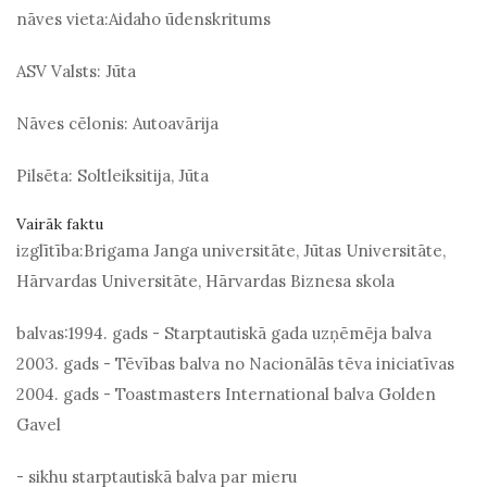
nāves vieta:
Aidaho ūdenskritums
ASV Valsts:
Jūta
Nāves cēlonis:
Autoavārija
Pilsēta:
Soltleiksitija, Jūta
Vairāk faktu
izglītība:
Brigama Janga universitāte, Jūtas Universitāte,
Hārvardas Universitāte, Hārvardas Biznesa skola
balvas:
1994. gads - Starptautiskā gada uzņēmēja balva
2003. gads - Tēvības balva no Nacionālās tēva iniciatīvas
2004. gads - Toastmasters International balva Golden
Gavel
- sikhu starptautiskā balva par mieru