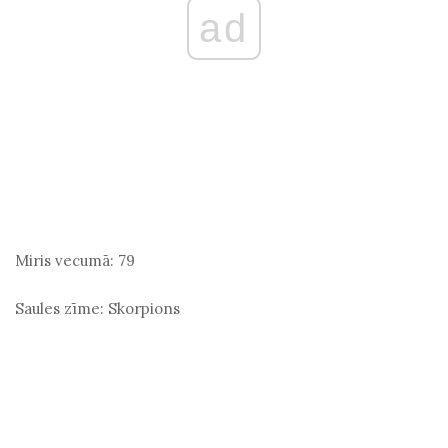
ad
Miris vecumā:
79
Saules zīme:
Skorpions