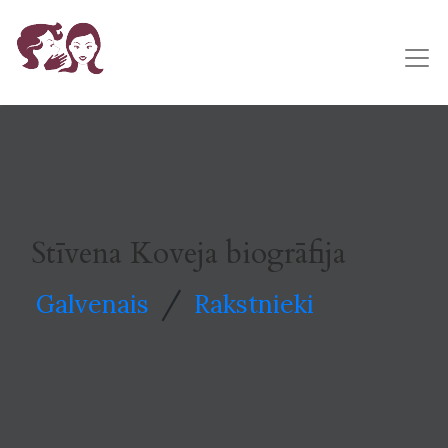
Stīvena Koveja biogrāfija
/
Galvenais
Rakstnieki