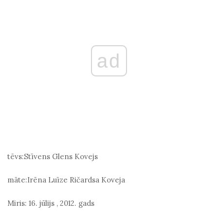
ad
tēvs:
Stīvens Glens Kovejs
māte:
Irēna Luīze Ričardsa Koveja
Miris:
16. jūlijs
,
2012. gads