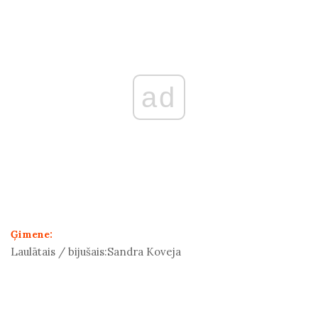
ad
Ģimene:
Laulātais / bijušais:
Sandra Koveja