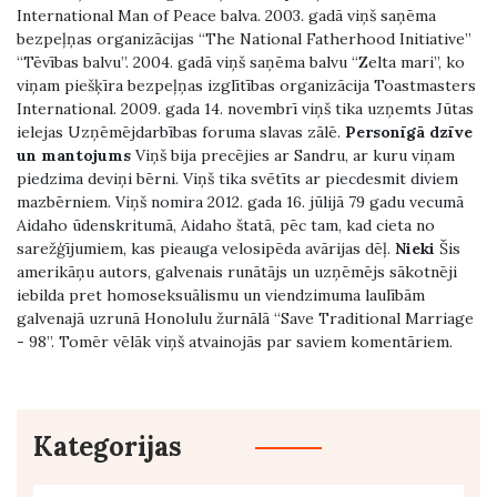
International Man of Peace balva. 2003. gadā viņš saņēma
bezpeļņas organizācijas “The National Fatherhood Initiative”
“Tēvības balvu”. 2004. gadā viņš saņēma balvu “Zelta mari”, ko
viņam piešķīra bezpeļņas izglītības organizācija Toastmasters
International. 2009. gada 14. novembrī viņš tika uzņemts Jūtas
ielejas Uzņēmējdarbības foruma slavas zālē.
Personīgā dzīve
un mantojums
Viņš bija precējies ar Sandru, ar kuru viņam
piedzima deviņi bērni. Viņš tika svētīts ar piecdesmit diviem
mazbērniem. Viņš nomira 2012. gada 16. jūlijā 79 gadu vecumā
Aidaho ūdenskritumā, Aidaho štatā, pēc tam, kad cieta no
sarežģījumiem, kas pieauga velosipēda avārijas dēļ.
Nieki
Šis
amerikāņu autors, galvenais runātājs un uzņēmējs sākotnēji
iebilda pret homoseksuālismu un viendzimuma laulībām
galvenajā uzrunā Honolulu žurnālā “Save Traditional Marriage
- 98”. Tomēr vēlāk viņš atvainojās par saviem komentāriem.
Kategorijas