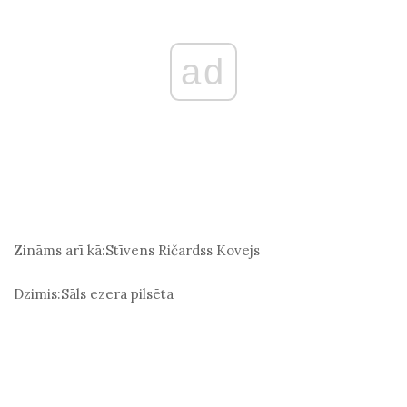
ad
Zināms arī kā:
Stīvens Ričardss Kovejs
Dzimis:
Sāls ezera pilsēta