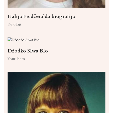
Halija Ficdžeralda biogrāfija
Dejotāji
Džodžo Siwa Bio
Youtubers