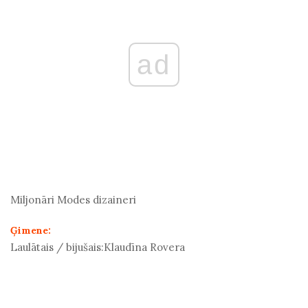
ad
Miljonāri
Modes dizaineri
Ģimene:
Laulātais / bijušais:
Klaudīna Rovera