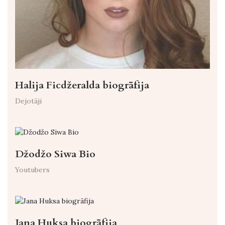
Halija Ficdžeralda biogrāfija
Dejotāji
Džodžo Siwa Bio
Youtubers
Jana Huksa biogrāfija