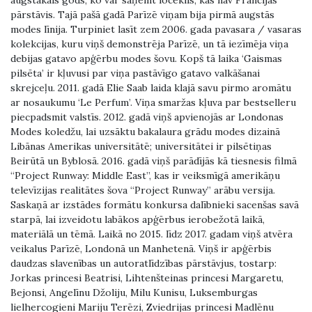
augstākais gods, ko var saņemt loceklis, kas nav Francijas
pārstāvis. Tajā pašā gadā Parīzē viņam bija pirmā augstās
modes līnija. Turpiniet lasīt zem 2006. gada pavasara / vasaras
kolekcijas, kuru viņš demonstrēja Parīzē, un tā iezīmēja viņa
debijas gatavo apģērbu modes šovu. Kopš tā laika ‘Gaismas
pilsēta’ ir kļuvusi par viņa pastāvīgo gatavo valkāšanai
skrejceļu. 2011. gadā Elie Saab laida klajā savu pirmo aromātu
ar nosaukumu ‘Le Perfum’. Viņa smaržas kļuva par bestselleru
piecpadsmit valstīs. 2012. gadā viņš apvienojās ar Londonas
Modes koledžu, lai uzsāktu bakalaura grādu modes dizainā
Libānas Amerikas universitātē; universitātei ir pilsētiņas
Beirūtā un Byblosā. 2016. gadā viņš parādījās kā tiesnesis filmā
“Project Runway: Middle East”, kas ir veiksmīgā amerikāņu
televīzijas realitātes šova “Project Runway” arābu versija.
Saskaņā ar izstādes formātu konkursa dalībnieki sacenšas savā
starpā, lai izveidotu labākos apģērbus ierobežotā laikā,
materiālā un tēmā. Laikā no 2015. līdz 2017. gadam viņš atvēra
veikalus Parīzē, Londonā un Manhetenā. Viņš ir apģērbis
daudzas slavenības un autoratlīdzības pārstāvjus, tostarp:
Jorkas princesi Beatrisi, Lihtenšteinas princesi Margaretu,
Bejonsi, Angelīnu Džoliju, Milu Kunisu, Luksemburgas
lielhercogieni Mariju Terēzi, Zviedrijas princesi Madlēnu