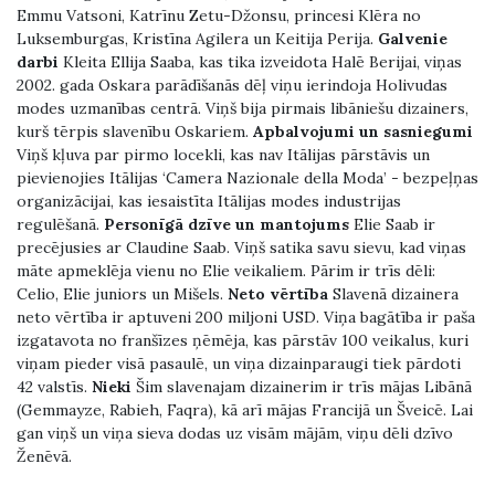
Emmu Vatsoni, Katrīnu Zetu-Džonsu, princesi Klēra no
Luksemburgas, Kristīna Agilera un Keitija Perija.
Galvenie
darbi
Kleita Ellija Saaba, kas tika izveidota Halē Berijai, viņas
2002. gada Oskara parādīšanās dēļ viņu ierindoja Holivudas
modes uzmanības centrā. Viņš bija pirmais libāniešu dizainers,
kurš tērpis slavenību Oskariem.
Apbalvojumi un sasniegumi
Viņš kļuva par pirmo locekli, kas nav Itālijas pārstāvis un
pievienojies Itālijas ‘Camera Nazionale della Moda’ - bezpeļņas
organizācijai, kas iesaistīta Itālijas modes industrijas
regulēšanā.
Personīgā dzīve un mantojums
Elie Saab ir
precējusies ar Claudine Saab. Viņš satika savu sievu, kad viņas
māte apmeklēja vienu no Elie veikaliem. Pārim ir trīs dēli:
Celio, Elie juniors un Mišels.
Neto vērtība
Slavenā dizainera
neto vērtība ir aptuveni 200 miljoni USD. Viņa bagātība ir paša
izgatavota no franšīzes ņēmēja, kas pārstāv 100 veikalus, kuri
viņam pieder visā pasaulē, un viņa dizainparaugi tiek pārdoti
42 valstīs.
Nieki
Šim slavenajam dizainerim ir trīs mājas Libānā
(Gemmayze, Rabieh, Faqra), kā arī mājas Francijā un Šveicē. Lai
gan viņš un viņa sieva dodas uz visām mājām, viņu dēli dzīvo
Ženēvā.