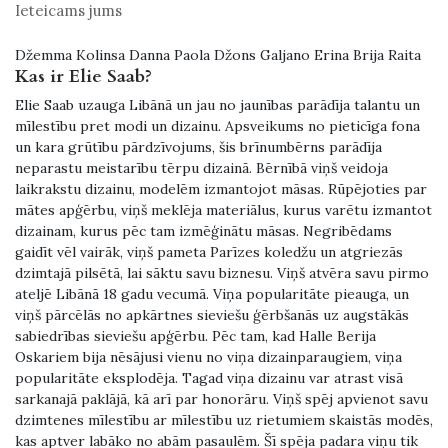
Ieteicams jums
Džemma Kolinsa Danna Paola Džons Galjano Erina Brija Raita
Kas ir Elie Saab?
Elie Saab uzauga Libānā un jau no jaunības parādīja talantu un
mīlestību pret modi un dizainu. Apsveikums no pieticīga fona
un kara grūtību pārdzīvojums, šis brīnumbērns parādīja
neparastu meistarību tērpu dizainā. Bērnībā viņš veidoja
laikrakstu dizainu, modelēm izmantojot māsas. Rūpējoties par
mātes apģērbu, viņš meklēja materiālus, kurus varētu izmantot
dizainam, kurus pēc tam izmēģinātu māsas. Negribēdams
gaidīt vēl vairāk, viņš pameta Parīzes koledžu un atgriezās
dzimtajā pilsētā, lai sāktu savu biznesu. Viņš atvēra savu pirmo
ateljē Libānā 18 gadu vecumā. Viņa popularitāte pieauga, un
viņš pārcēlās no apkārtnes sieviešu ģērbšanās uz augstākās
sabiedrības sieviešu apģērbu. Pēc tam, kad Halle Berija
Oskariem bija nēsājusi vienu no viņa dizainparaugiem, viņa
popularitāte eksplodēja. Tagad viņa dizainu var atrast visā
sarkanajā paklājā, kā arī par honorāru. Viņš spēj apvienot savu
dzimtenes mīlestību ar mīlestību uz rietumiem skaistās modēs,
kas aptver labāko no abām pasaulēm. Šī spēja padara viņu tik