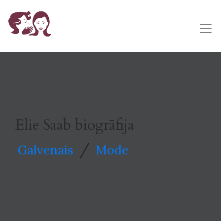
Elie Saab biogrāfija
/
Galvenais
Mode