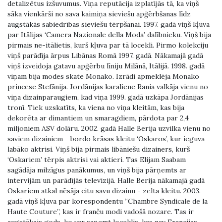
detalizētus izšuvumus. Viņa reputācija izplatījās tā, ka viņš
sāka vienkārši no sava kaimiņa sieviešu apģērbšanas līdz
augstākās sabiedrības sieviešu tērpšanai. 1997. gadā viņš kļuva
par Itālijas ‘Camera Nazionale della Moda’ dalībnieku. Viņš bija
pirmais ne-itālietis, kurš kļuva par tā locekli. Pirmo kolekciju
viņš parādīja ārpus Libānas Romā 1997. gadā. Nākamajā gadā
viņš izveidoja gatavu apģērbu līniju Milānā, Itālijā. 1998. gadā
viņam bija modes skate Monako. Izrādi apmeklēja Monako
princese Stefānija. Jordānijas karaliene Rania valkāja vienu no
viņa dizainparaugiem, kad viņa 1999. gadā uzkāpa Jordānijas
tronī. Tiek uzskatīts, ka viena no viņa kleitām, kas bija
dekorēta ar dimantiem un smaragdiem, pārdota par 2,4
miljoniem ASV dolāru. 2002. gadā Halle Berija uzvilka vienu no
saviem dizainiem - bordo krāsas kleitu ‘Oskaros’, kur ieguva
labāko aktrisi. Viņš bija pirmais libāniešu dizainers, kurš
‘Oskariem’ tērpis aktrisi vai aktieri. Tas Elijam Saabam
sagādāja milzīgus panākumus, un viņš bija pārņemts ar
intervijām un parādījās televīzijā. Halle Berija nākamajā gadā
Oskariem atkal nēsāja citu savu dizainu - zelta kleitu. 2003.
gadā viņš kļuva par korespondentu “Chambre Syndicale de la
Haute Couture”, kas ir franču modi vadošā nozare. Tas ir