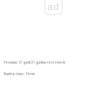
ad
Vecums:
57 gadi,57 gadus veci vīrieši
Saules zīme:
Vēzis