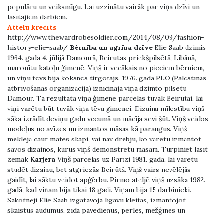
populāru un veiksmīgu. Lai uzzinātu vairāk par viņa dzīvi un
lasītajiem darbiem.
Attēlu kredīts
http://www.thewardrobesoldier.com/2014/08/09/fashion-
history-elie-saab/
Bērnība un agrīna dzīve
Elie Saab dzimis
1964. gada 4. jūlijā Damourā, Beirutas priekšpilsētā, Libānā,
maronītu katoļu ģimenē. Viņš ir vecākais no pieciem bērniem,
un viņu tēvs bija koksnes tirgotājs. 1976. gadā PLO (Palestīnas
atbrīvošanas organizācija) iznīcināja viņa dzimto pilsētu
Damour. Tā rezultātā viņa ģimene pārcēlās tuvāk Beirutai, lai
viņi varētu būt tuvāk viņa tēva ģimenei. Dizaina mīlestību viņš
sāka izrādīt deviņu gadu vecumā un mācīja sevi šūt. Viņš veidos
modeļus no avīzes un izmantos māsas kā paraugus. Viņš
meklēja caur mātes skapi, vai nav drēbju, ko varētu izmantot
savos dizainos, kurus viņš demonstrētu māsām. Turpiniet lasīt
zemāk
Karjera
Viņš pārcēlās uz Parīzi 1981. gadā, lai varētu
studēt dizainu, bet atgriezās Beirūtā. Viņš vairs nevēlējās
gaidīt, lai sāktu veidot apģērbu. Pirmo ateljē viņš uzsāka 1982.
gadā, kad viņam bija tikai 18 gadi. Viņam bija 15 darbinieki.
Sākotnēji Elie Saab izgatavoja līgavu kleitas, izmantojot
skaistus audumus, zīda pavedienus, pērles, mežģīnes un